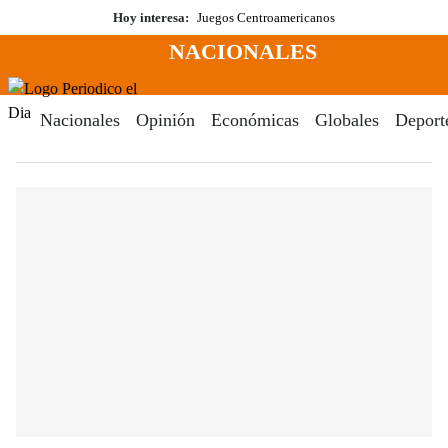
Saltar
Hoy interesa:
Juegos Centroamericanos
al
NACIONALES
contenido
Menú
Periodico El Dia Digital
Nacionales
Opinión
Económicas
Globales
Deport