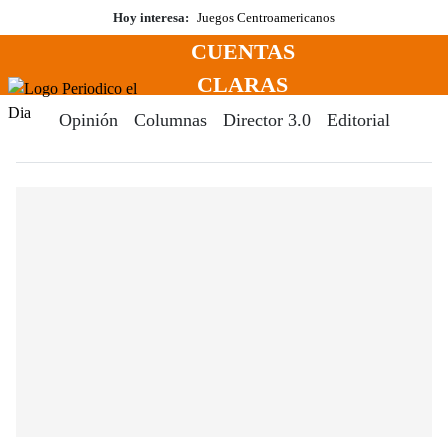
Saltar
Hoy interesa:
Juegos Centroamericanos
al
CUENTAS
contenido
Menú
CLARAS
Periodico El Dia Digital
Opinión
Columnas
Director 3.0
Editorial