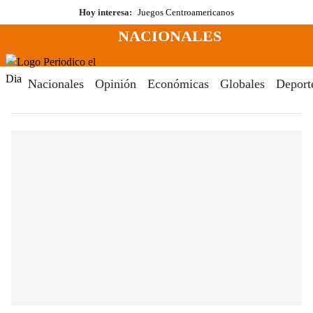
Saltar
Hoy interesa:
Juegos Centroamericanos
al
NACIONALES
contenido
Menú
Periodico El Dia Digital
Nacionales
Opinión
Económicas
Globales
Deport