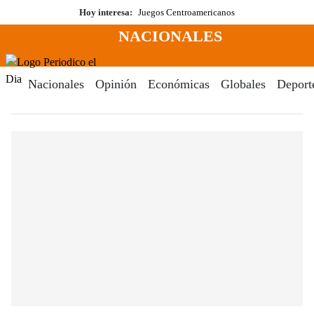
Saltar
Hoy interesa:
Juegos Centroamericanos
al
NACIONALES
contenido
Menú
Periodico El Dia Digital
Nacionales
Opinión
Económicas
Globales
Deport