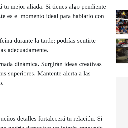
tu mejor aliada. Si tienes algo pendiente
este es el momento ideal para hablarlo con
eína durante la tarde; podrías sentirte
nsas adecuadamente.
rnada dinámica. Surgirán ideas creativas
tus superiores. Mantente alerta a las
o.
eños detalles fortalecerá tu relación. Si
cano podría demostrar un interés renovado.