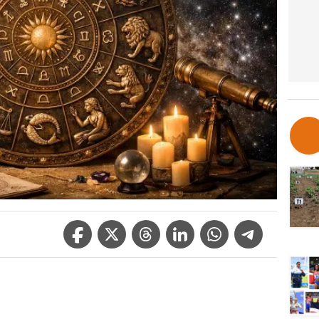
Facebook Icon
Twitter Icon
Threads Icon
Linkedin Icon
WhatsApp Icon
Telegram Icon