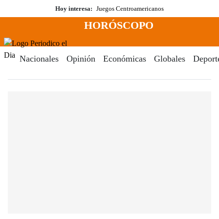
Saltar
Hoy interesa:
Juegos Centroamericanos
al
HORÓSCOPO
contenido
Menú
Periodico El Dia Digital
Nacionales
Opinión
Económicas
Globales
Deport