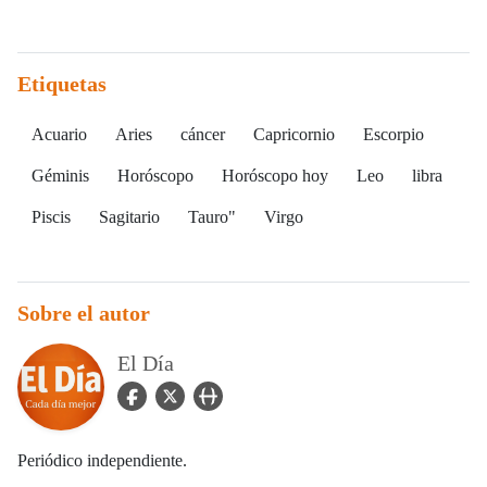
Etiquetas
Acuario
Aries
cáncer
Capricornio
Escorpio
Géminis
Horóscopo
Horóscopo hoy
Leo
libra
Piscis
Sagitario
Tauro"
Virgo
Sobre el autor
El Día
facebook Icon
twitter Icon
user_url Icon
Periódico independiente.