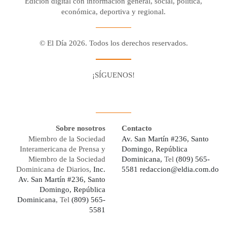
Edición digital con información general, social, política,
económica, deportiva y regional.
© El Día 2026. Todos los derechos reservados.
¡SÍGUENOS!
Facebook
Youtube
Twitter X
Instagram
Whatsapp
Sobre nosotros
Contacto
Miembro de la Sociedad
Av. San Martín #236, Santo
Interamericana de Prensa y
Domingo, República
Miembro de la Sociedad
Dominicana,
Tel
(809) 565-
Dominicana de Diarios,
Inc.
5581
redaccion@eldia.com.do
Av. San Martín #236, Santo
Domingo, República
Dominicana
, Tel
(809) 565-
5581