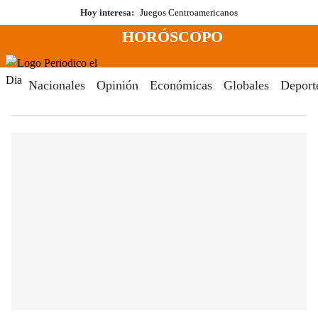
Saltar
Hoy interesa:
Juegos Centroamericanos
al
HORÓSCOPO
contenido
Menú
Periodico El Dia Digital
Nacionales
Opinión
Económicas
Globales
Deport