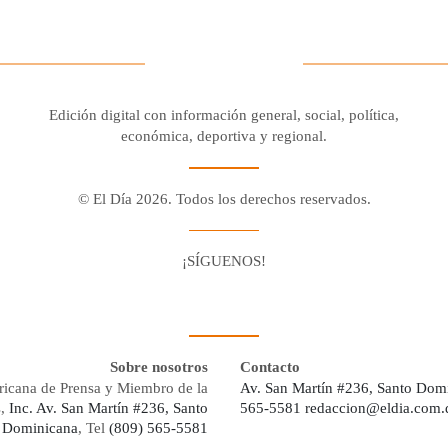
Edición digital con información general, social, política,
económica, deportiva y regional.
© El Día 2026. Todos los derechos reservados.
¡SÍGUENOS!
Facebook
Youtube
Twitter X
Instagram
Whatsapp
Sobre nosotros
Contacto
ricana de Prensa y Miembro de la
Av. San Martín #236, Santo Dom
s,
Inc. Av. San Martín #236, Santo
565-5581
redaccion@eldia.com.
 Dominicana
, Tel
(809) 565-5581