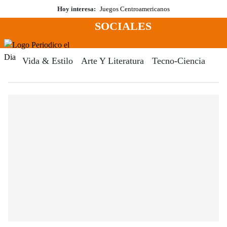
Saltar
Hoy interesa:
Juegos Centroamericanos
al
SOCIALES
contenido
Menú
Periodico El Dia Digital
Vida & Estilo
Arte Y Literatura
Tecno-Ciencia