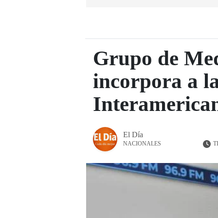
Grupo de Med
incorpora a l
Interamerica
El Día
T
NACIONALES