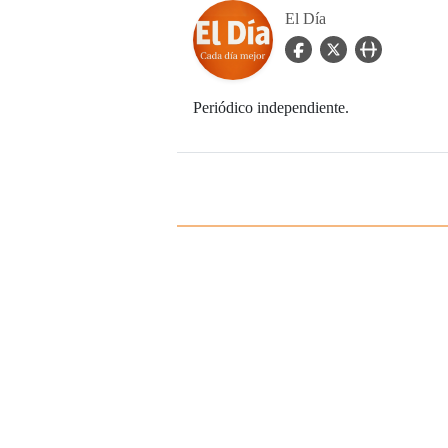
El Día
facebook Icon
twitter Icon
user_url Icon
Periódico independiente.