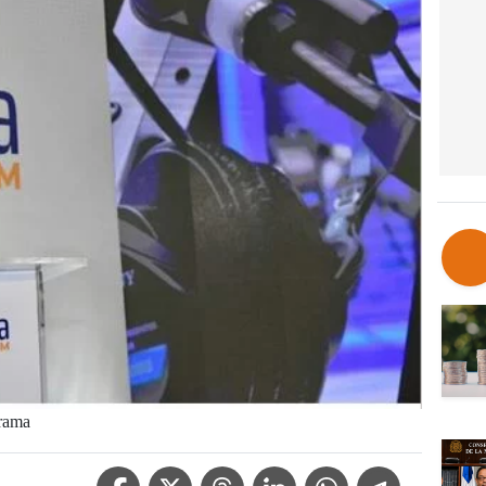
rama
Facebook Icon
Twitter Icon
Threads Icon
Linkedin Icon
WhatsApp Icon
Telegram Icon