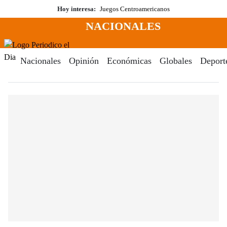
Saltar
Hoy interesa:
Juegos Centroamericanos
al
NACIONALES
contenido
Menú
Periodico El Dia Digital
Nacionales
Opinión
Económicas
Globales
Deport