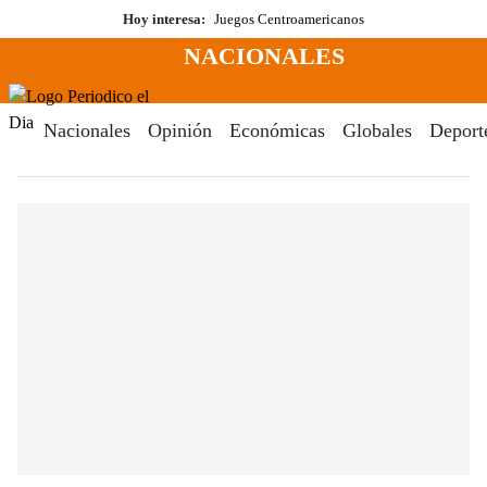
Saltar
Hoy interesa:
Juegos Centroamericanos
al
NACIONALES
contenido
Menú
Periodico El Dia Digital
Nacionales
Opinión
Económicas
Globales
Deport