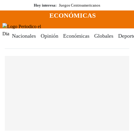
Saltar
Hoy interesa:
Juegos Centroamericanos
al
ECONÓMICAS
contenido
Menú
Periodico El Dia Digital
Nacionales
Opinión
Económicas
Globales
Deport