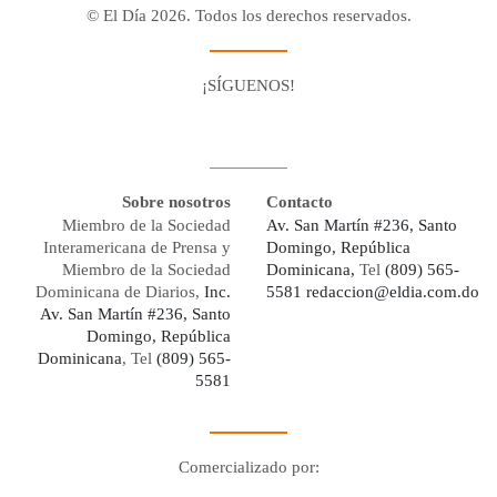
© El Día 2026. Todos los derechos reservados.
¡SÍGUENOS!
Facebook
Youtube
Twitter X
Instagram
Whatsapp
Sobre nosotros
Contacto
Miembro de la Sociedad
Av. San Martín #236, Santo
Interamericana de Prensa y
Domingo, República
Miembro de la Sociedad
Dominicana,
Tel
(809) 565-
Dominicana de Diarios,
Inc.
5581
redaccion@eldia.com.do
Av. San Martín #236, Santo
Domingo, República
Dominicana
, Tel
(809) 565-
5581
Comercializado por:
Digo Network