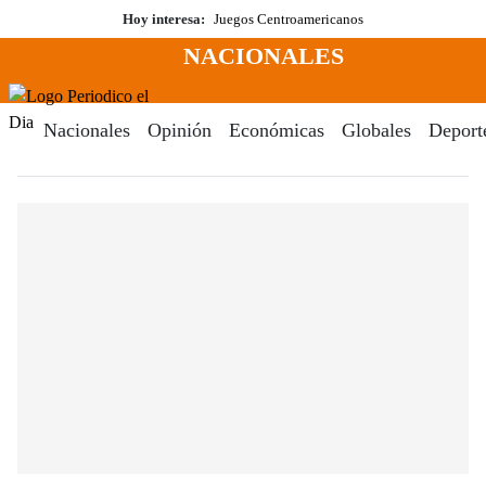
Saltar
Hoy interesa:
Juegos Centroamericanos
al
NACIONALES
contenido
Menú
Periodico El Dia Digital
Nacionales
Opinión
Económicas
Globales
Deport