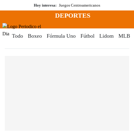
Saltar
Hoy interesa:
Juegos Centroamericanos
al
DEPORTES
contenido
Menú
Periodico El Dia Digital
Todo
Boxeo
Fórmula Uno
Fútbol
Lidom
MLB