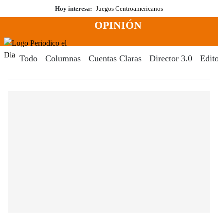
Saltar
Hoy interesa:
Juegos Centroamericanos
al
OPINIÓN
contenido
Menú
Periodico El Dia Digital
Todo
Columnas
Cuentas Claras
Director 3.0
Edito