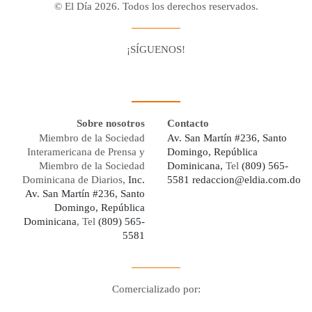
© El Día 2026. Todos los derechos reservados.
¡SÍGUENOS!
Facebook
Youtube
Twitter X
Instagram
Whatsapp
Sobre nosotros
Contacto
Miembro de la Sociedad
Av. San Martín #236, Santo
Interamericana de Prensa y
Domingo, República
Miembro de la Sociedad
Dominicana,
Tel
(809) 565-
Dominicana de Diarios,
Inc.
5581
redaccion@eldia.com.do
Av. San Martín #236, Santo
Domingo, República
Dominicana
, Tel
(809) 565-
5581
Comercializado por:
Digo Network