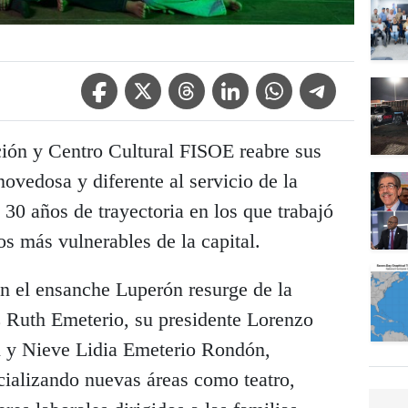
Facebook Icon
Twitter Icon
Threads Icon
Linkedin Icon
WhatsApp Icon
Telegram Icon
ón y Centro Cultural FISOE reabre sus
ovedosa y diferente al servicio de la
30 años de trayectoria en los que trabajó
ios más vulnerables de la capital.
en el ensanche Luperón resurge de la
z Ruth Emeterio, su presidente Lorenzo
 y Nieve Lidia Emeterio Rondón,
cializando nuevas áreas como teatro,