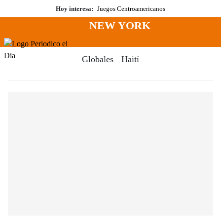
Saltar
Hoy interesa:
Juegos Centroamericanos
al
NEW YORK
contenido
Menú
Periodico El Dia Digital
Globales
Haití