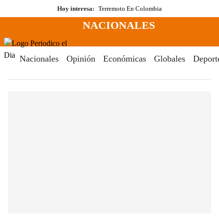
Saltar
Hoy interesa:
Terremoto En Colombia
al
NACIONALES
contenido
Menú
Periodico El Dia Digital
Nacionales
Opinión
Económicas
Globales
Deport