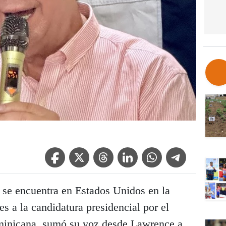
Facebook Icon
Twitter Icon
Threads Icon
Linkedin Icon
WhatsApp Icon
Telegram Icon
e se encuentra en Estados Unidos en la
s a la candidatura presidencial por el
ominicana, sumó su voz desde Lawrence a