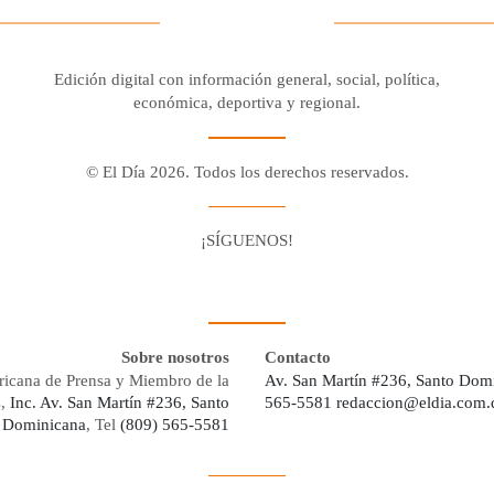
Edición digital con información general, social, política,
económica, deportiva y regional.
© El Día 2026. Todos los derechos reservados.
¡SÍGUENOS!
Facebook
Youtube
Twitter X
Instagram
Whatsapp
Sobre nosotros
Contacto
ricana de Prensa y Miembro de la
Av. San Martín #236, Santo Dom
s,
Inc. Av. San Martín #236, Santo
565-5581
redaccion@eldia.com.
 Dominicana
, Tel
(809) 565-5581