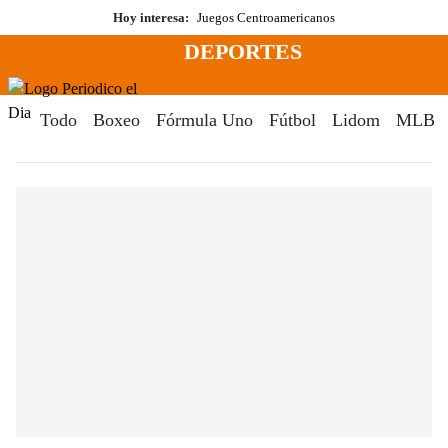
Saltar
Hoy interesa:
Juegos Centroamericanos
al
DEPORTES
contenido
Menú
Periodico El Dia Digital
Todo
Boxeo
Fórmula Uno
Fútbol
Lidom
MLB