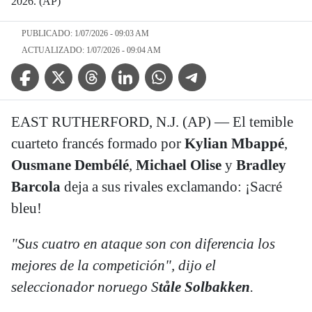
2026. (AP)
PUBLICADO: 1/07/2026 - 09:03 AM
ACTUALIZADO: 1/07/2026 - 09:04 AM
Facebook Icon
Twitter Icon
Threads Icon
Linkedin Icon
WhatsApp Icon
Telegram Icon
EAST RUTHERFORD, N.J. (AP) — El temible
cuarteto francés formado por
Kylian Mbappé
,
Ousmane Dembélé
,
Michael Olise
y
Bradley
Barcola
deja a sus rivales exclamando: ¡Sacré
bleu!
"Sus cuatro en ataque son con diferencia los
mejores de la competición", dijo el
seleccionador noruego S
tåle Solbakken
.