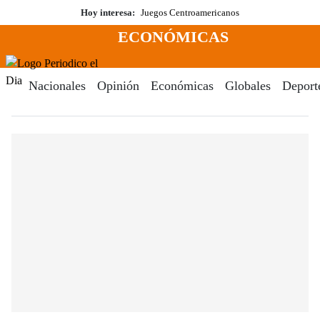
Saltar
Hoy interesa:
Juegos Centroamericanos
al
ECONÓMICAS
contenido
Menú
Periodico El Dia Digital
Nacionales
Opinión
Económicas
Globales
Deport