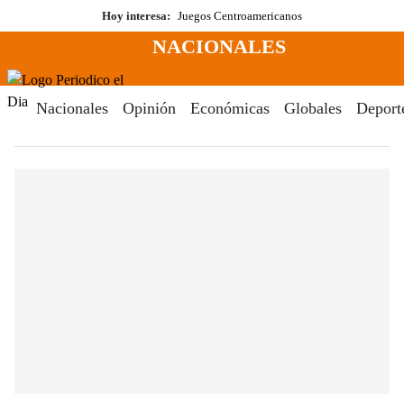
Saltar
Hoy interesa:
Juegos Centroamericanos
al
NACIONALES
contenido
Menú
Periodico El Dia Digital
Nacionales
Opinión
Económicas
Globales
Deport