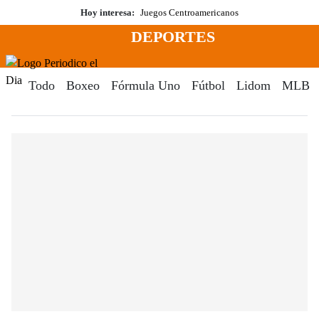
Saltar
Hoy interesa:
Juegos Centroamericanos
al
DEPORTES
contenido
Menú
Periodico El Dia Digital
Todo
Boxeo
Fórmula Uno
Fútbol
Lidom
MLB