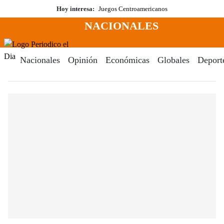
Saltar
Hoy interesa:
Juegos Centroamericanos
al
NACIONALES
contenido
Menú
Periodico El Dia Digital
Nacionales
Opinión
Económicas
Globales
Deport