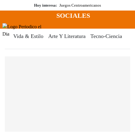
Saltar
Hoy interesa:
Juegos Centroamericanos
al
SOCIALES
contenido
Menú
Periodico El Dia Digital
Vida & Estilo
Arte Y Literatura
Tecno-Ciencia