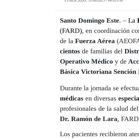
PUBLICADO: 31/08/2025 - 04:03 PM
Santo Domingo Este
. –
La
(FARD)
, en coordinación co
de la
Fuerza Aérea
(AEOFAR
cientos
de familias del
Dist
Operativo Médico
y de
Acc
Básica Victoriana Sención 
Durante la jornada se efect
médicas
en diversas
especia
profesionales de la salud del
Dr. Ramón de Lara
, FARD,
Los pacientes recibieron ate