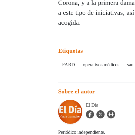
Corona, y a la primera dama,
a este tipo de iniciativas, 
acogida.
Etiquetas
FARD
operativos médicos
san 
Sobre el autor
El Día
facebook Icon
twitter Icon
user_url Icon
Periódico independiente.