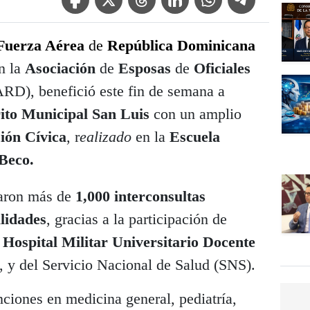
Fuerza Aérea
de
República Dominicana
n la
Asociación
de
Esposas
de
Oficiales
D), benefició este fin de semana a
rito Municipal San Luis
con un amplio
ión Cívica
, r
ealizado
en la
Escuela
Beco.
uaron más de
1,000 interconsultas
lidades
, gracias a la participación de
Hospital Militar Universitario Docente
 y del Servicio Nacional de Salud (SNS).
nciones en medicina general, pediatría,