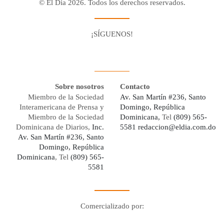
© El Día 2026. Todos los derechos reservados.
¡SÍGUENOS!
Facebook
Youtube
Twitter X
Instagram
Whatsapp
Sobre nosotros
Contacto
Miembro de la Sociedad
Av. San Martín #236, Santo
Interamericana de Prensa y
Domingo, República
Miembro de la Sociedad
Dominicana,
Tel
(809) 565-
Dominicana de Diarios,
Inc.
5581
redaccion@eldia.com.do
Av. San Martín #236, Santo
Domingo, República
Dominicana
, Tel
(809) 565-
5581
Comercializado por:
Digo Network