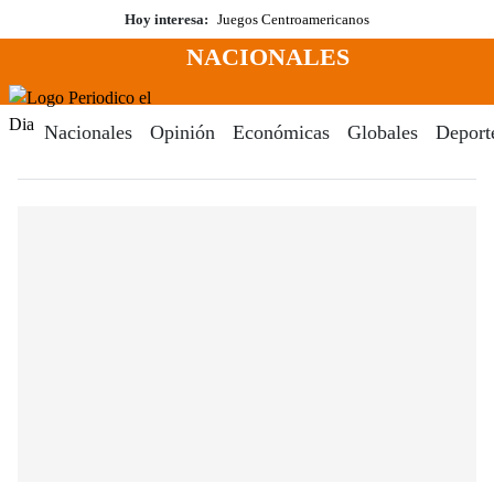
Saltar
Hoy interesa:
Juegos Centroamericanos
al
NACIONALES
contenido
Menú
Periodico El Dia Digital
Nacionales
Opinión
Económicas
Globales
Deport