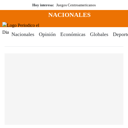
Saltar
Hoy interesa:
Juegos Centroamericanos
al
NACIONALES
contenido
Menú
Periodico El Dia Digital
Nacionales
Opinión
Económicas
Globales
Deport