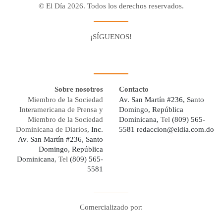
© El Día 2026. Todos los derechos reservados.
¡SÍGUENOS!
Facebook
Youtube
Twitter X
Instagram
Whatsapp
Sobre nosotros
Contacto
Miembro de la Sociedad
Av. San Martín #236, Santo
Interamericana de Prensa y
Domingo, República
Miembro de la Sociedad
Dominicana,
Tel
(809) 565-
Dominicana de Diarios,
Inc.
5581
redaccion@eldia.com.do
Av. San Martín #236, Santo
Domingo, República
Dominicana
, Tel
(809) 565-
5581
Comercializado por:
Digo Network