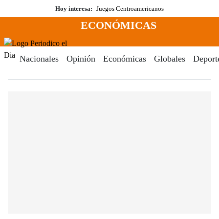
Saltar
Hoy interesa:
Juegos Centroamericanos
al
ECONÓMICAS
contenido
Menú
Periodico El Dia Digital
Nacionales
Opinión
Económicas
Globales
Deport