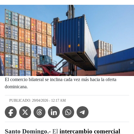
El comercio bilateral se inclina cada vez más hacia la oferta
dominicana.
PUBLICADO: 29/04/2026 - 12:17 AM
Facebook Icon
Twitter Icon
Threads Icon
Linkedin Icon
WhatsApp Icon
Telegram Icon
Santo Domingo.-
El
intercambio comercial