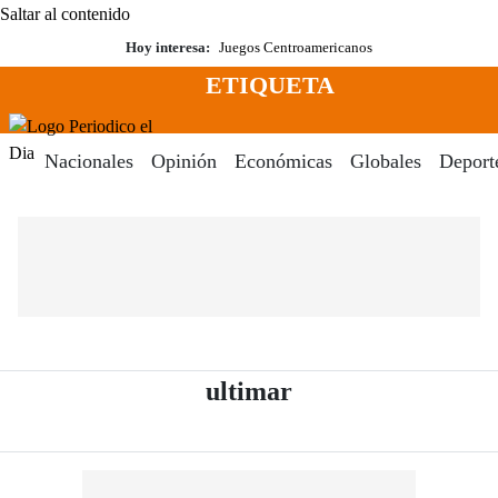
Saltar al contenido
Hoy interesa:
Juegos Centroamericanos
ETIQUETA
Menú
Periodico El Dia Digital
Nacionales
Opinión
Económicas
Globales
Deport
- Periódico El Dia
ultimar