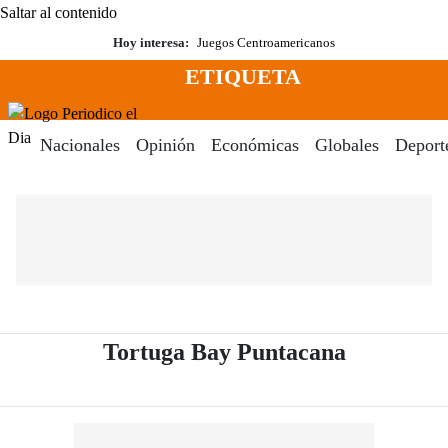
Saltar al contenido
Hoy interesa:
Juegos Centroamericanos
ETIQUETA
Menú
Periodico El Dia Digital
Nacionales
Opinión
Económicas
Globales
Deport
- Periódic
Tortuga Bay Puntacana