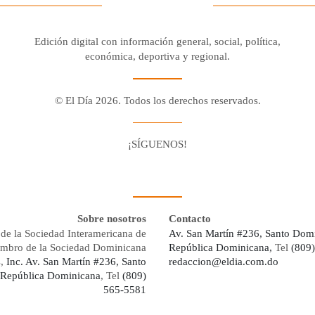
Edición digital con información general, social, política,
económica, deportiva y regional.
© El Día 2026. Todos los derechos reservados.
¡SÍGUENOS!
Facebook
Youtube
Twitter X
Instagram
Whatsapp
Sobre nosotros
Contacto
de la Sociedad Interamericana de
Av. San Martín #236, Santo Dom
embro de la Sociedad Dominicana
República Dominicana,
Tel
(809
s,
Inc. Av. San Martín #236, Santo
redaccion@eldia.com.do
República Dominicana
, Tel
(809)
565-5581