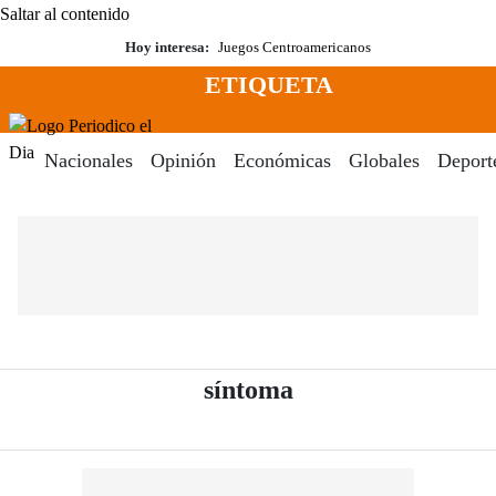
Saltar al contenido
Hoy interesa:
Juegos Centroamericanos
ETIQUETA
Menú
Periodico El Dia Digital
Nacionales
Opinión
Económicas
Globales
Deport
- Periódico El Dia
síntoma