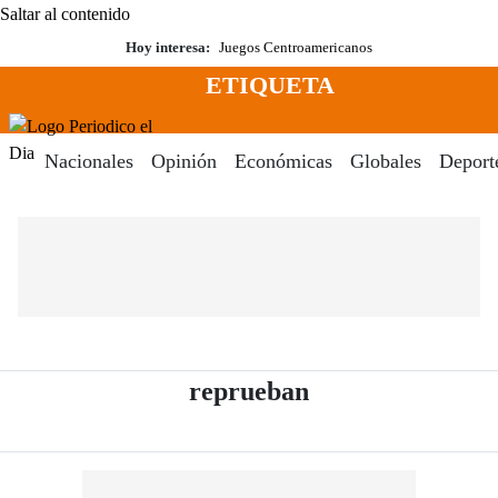
Saltar al contenido
Hoy interesa:
Juegos Centroamericanos
ETIQUETA
Menú
Periodico El Dia Digital
Nacionales
Opinión
Económicas
Globales
Deport
- Periódico El Di
reprueban