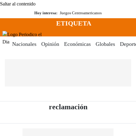
Saltar al contenido
Hoy interesa:
Juegos Centroamericanos
ETIQUETA
Menú
Periodico El Dia Digital
Nacionales
Opinión
Económicas
Globales
Deport
- Periódico El D
reclamación