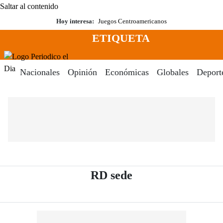
Saltar al contenido
Hoy interesa:
Juegos Centroamericanos
ETIQUETA
Menú
Periodico El Dia Digital
Nacionales
Opinión
Económicas
Globales
Deport
- Periódico El Dia
RD sede