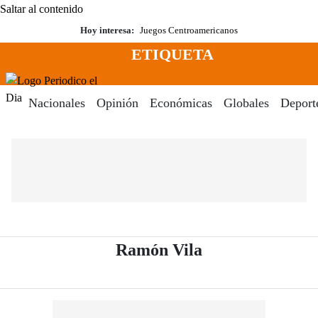
Saltar al contenido
Hoy interesa:
Juegos Centroamericanos
ETIQUETA
Menú
Periodico El Dia Digital
Nacionales
Opinión
Económicas
Globales
Deport
- Periódico El D
Ramón Vila