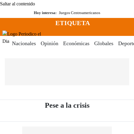
Saltar al contenido
Hoy interesa:
Juegos Centroamericanos
ETIQUETA
Menú
Periodico El Dia Digital
Nacionales
Opinión
Económicas
Globales
Deport
- Periódico El 
Pese a la crisis