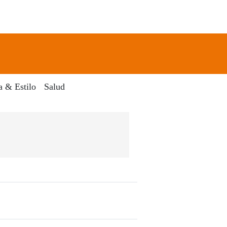
newsletter
Search
a & Estilo
Salud
ico El Dia Digital