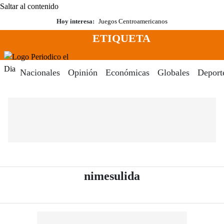
Saltar al contenido
Hoy interesa:
Juegos Centroamericanos
ETIQUETA
Menú
Periodico El Dia Digital
Nacionales
Opinión
Económicas
Globales
Deport
- Periódico El D
nimesulida