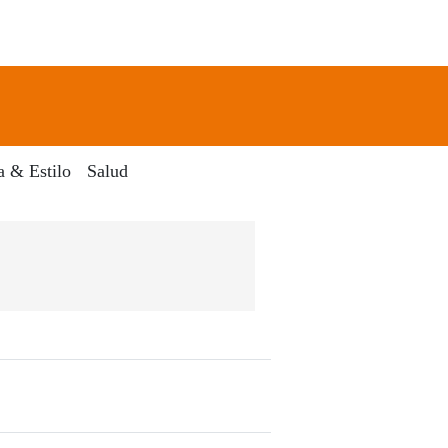
newsletter
Search
a & Estilo
Salud
a Digital