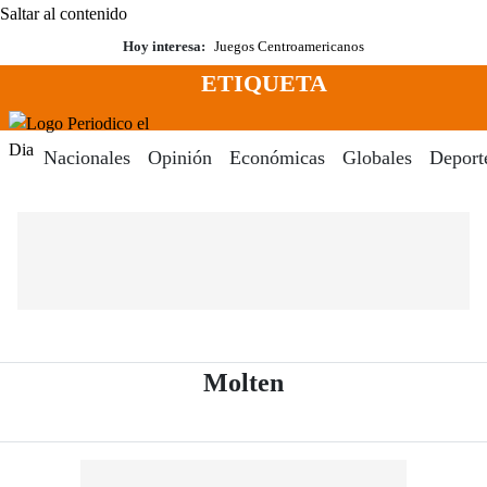
Saltar al contenido
Hoy interesa:
Juegos Centroamericanos
ETIQUETA
Menú
Periodico El Dia Digital
Nacionales
Opinión
Económicas
Globales
Deport
- Periódico El Dia
Molten