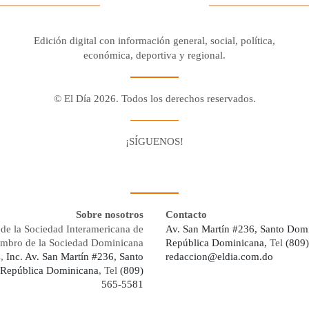
Edición digital con información general, social, política,
económica, deportiva y regional.
© El Día 2026. Todos los derechos reservados.
¡SÍGUENOS!
Facebook
Youtube
Twitter X
Instagram
Whatsapp
Sobre nosotros
Contacto
de la Sociedad Interamericana de
Av. San Martín #236, Santo Dom
embro de la Sociedad Dominicana
República Dominicana,
Tel
(809
s,
Inc. Av. San Martín #236, Santo
redaccion@eldia.com.do
República Dominicana
, Tel
(809)
565-5581