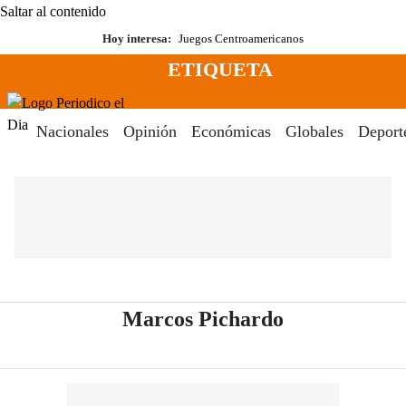
Saltar al contenido
Hoy interesa:
Juegos Centroamericanos
ETIQUETA
Menú
Periodico El Dia Digital
Nacionales
Opinión
Económicas
Globales
Deport
- Periódico E
Marcos Pichardo