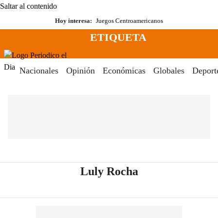
Saltar al contenido
Hoy interesa:
Juegos Centroamericanos
ETIQUETA
Menú
Periodico El Dia Digital
Nacionales
Opinión
Económicas
Globales
Deport
- Periódico El D
Luly Rocha