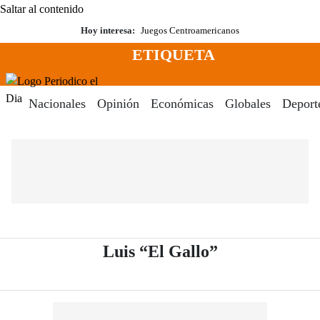
Saltar al contenido
Hoy interesa:
Juegos Centroamericanos
ETIQUETA
Menú
Periodico El Dia Digital
Nacionales
Opinión
Económicas
Globales
Deport
- Periódico El
Luis “El Gallo”