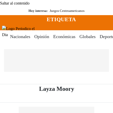
Saltar al contenido
Hoy interesa:
Juegos Centroamericanos
ETIQUETA
Menú
Periodico El Dia Digital
Nacionales
Opinión
Económicas
Globales
Deport
- Periódico El 
Layza Moory