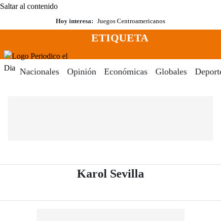
Saltar al contenido
Hoy interesa:
Juegos Centroamericanos
ETIQUETA
Menú
Periodico El Dia Digital
Nacionales
Opinión
Económicas
Globales
Deport
- Periódico El 
Karol Sevilla