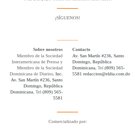
¡SÍGUENOS!
Facebook
Youtube
Twitter X
Instagram
Whatsapp
Sobre nosotros
Contacto
Miembro de la Sociedad
Av. San Martín #236, Santo
Interamericana de Prensa y
Domingo, República
Miembro de la Sociedad
Dominicana,
Tel
(809) 565-
Dominicana de Diarios,
Inc.
5581
redaccion@eldia.com.do
Av. San Martín #236, Santo
Domingo, República
Dominicana
, Tel
(809) 565-
5581
Comercializado por:
Digo Network