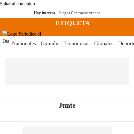
Saltar al contenido
Hoy interesa:
Juegos Centroamericanos
ETIQUETA
Menú
Periodico El Dia Digital
Nacionales
Opinión
Económicas
Globales
Deport
- Periódico El Dia 
Junte